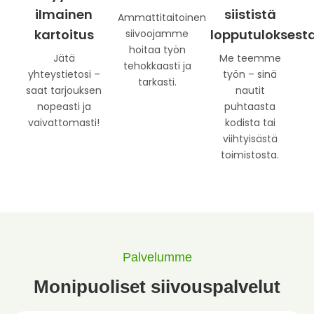
ilmainen
siististä
Ammattitaitoinen
kartoitus
lopputuloksest
siivoojamme
hoitaa työn
Jätä
Me teemme
tehokkaasti ja
yhteystietosi –
työn – sinä
tarkasti.
saat tarjouksen
nautit
nopeasti ja
puhtaasta
vaivattomasti!
kodista tai
viihtyisästä
toimistosta.
Palvelumme
Monipuoliset siivouspalvelut