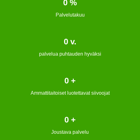
0
%
Palvelutakuu
0
v.
palvelua puhtauden hyväksi
0
+
Ammattitaitoiset luotettavat siivoojat
0
+
Joustava palvelu