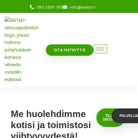
Skip
050 3300 783
info@siistia.fi
to
content
OTA YHTEYTTÄ
Me huolehdimme
TILAA
PALVELU
SIIVOUS!
kotisi ja toimistosi
viihtyvyydestä!