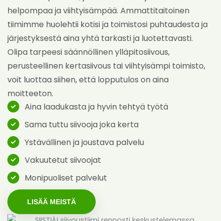
helpompaa ja viihtyisämpää. Ammattitaitoinen
tiimimme huolehtii kotisi ja toimistosi puhtaudesta ja
järjestyksestä aina yhtä tarkasti ja luotettavasti.
Olipa tarpeesi säännöllinen ylläpitosiivous,
perusteellinen kertasiivous tai viihtyisämpi toimisto,
voit luottaa siihen, että lopputulos on aina
moitteeton.
Aina laadukasta ja hyvin tehtyä työtä
Sama tuttu siivooja joka kerta
Ystävällinen ja joustava palvelu
Vakuutetut siivoojat
Monipuoliset palvelut
LISÄÄ MEISTÄ